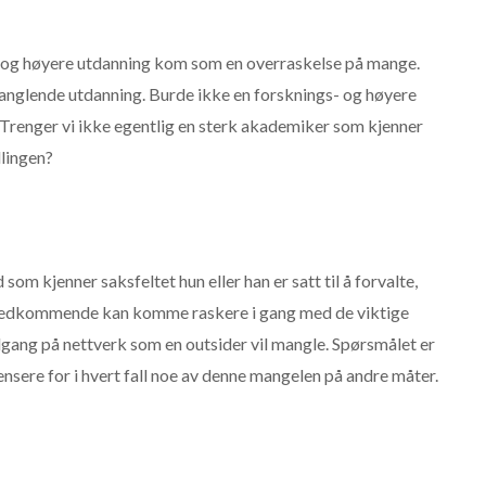
g og høyere utdanning kom som en overraskelse på mange.
nglende utdanning. Burde ikke en forsknings- og høyere
 Trenger vi ikke egentlig en sterk akademiker som kjenner
llingen?
l
som kjenner saksfeltet hun eller han er satt til å forvalte,
og vedkommende kan komme raskere i gang med de viktige
ilgang på nettverk som en outsider vil mangle. Spørsmålet er
nsere for i hvert fall noe av denne mangelen på andre måter.