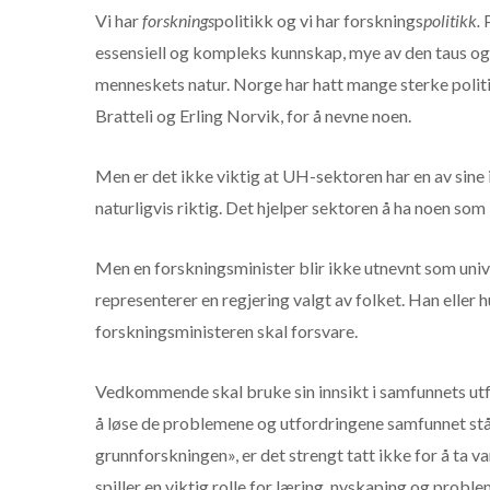
Vi har
forsknings
politikk og vi har forsknings
politikk.
essensiell og kompleks kunnskap, mye av den taus og 
menneskets natur. Norge har hatt mange sterke polit
Bratteli og Erling Norvik, for å nevne noen.
Men er det ikke viktig at UH-sektoren har en av sine 
naturligvis riktig. Det hjelper sektoren å ha noen som
Men en forskningsminister blir ikke utnevnt som unive
representerer en regjering valgt av folket. Han eller 
forskningsministeren skal forsvare.
Vedkommende skal bruke sin innsikt i samfunnets utf
å løse de problemene og utfordringene samfunnet står
grunnforskningen», er det strengt tatt ikke for å ta va
spiller en viktig rolle for læring, nyskaping og proble