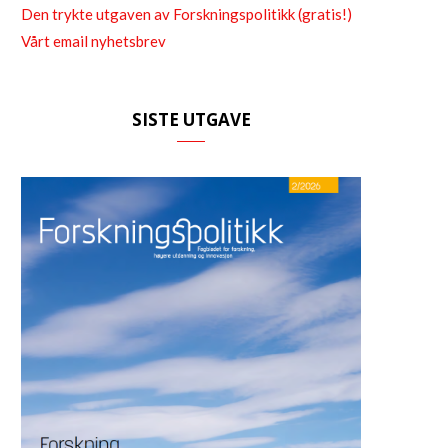
Den trykte utgaven av Forskningspolitikk (gratis!)
Vårt email nyhetsbrev
SISTE UTGAVE