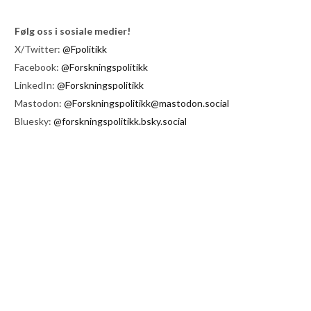
Følg oss i sosiale medier!
X/Twitter:
@Fpolitikk
Facebook:
@Forskningspolitikk
LinkedIn:
@Forskningspolitikk
Mastodon:
@Forskningspolitikk@mastodon.social
Bluesky:
@forskningspolitikk.bsky.social