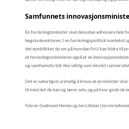
Samfunnets innovasjonsminist
En forskningsminister skal dessuten adressere
hele
fo
høgskolesektoren. I en forskningspolitisk kontekst spil
det øyeblikket du ser på hvordan FoU kan bidra til pr
at forskningsministeren også er en innovasjonsminister
og samfunnsliv blir like viktig som innsikt i universite
Det er naturligvis urimelig å kreve at en minister skal
til med det de kan og lærer selv, og på hvor gode de e
Foto av Gudmund Hernes og Jon Lilletun (Jarvin/wikmedi