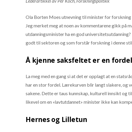
Lederartikkel av Per Koch, Forskningspoltikk
Ola Borten Moes utnevning til minister for forsknin
Jeg merket meg at noen av kommentarene gikk på ma
utdanningsminister ha en god universitetsutdanning?
godt til sektoren og som forstår forskning i denne sti
Å kjenne saksfeltet er en forde
La meg med en gang si at det er opplagt at en statsråd 
har en stor fordel. Lærekurven blir langt slakere, 
sakene. Dette er taus kunnskap, kulturell innsikt og t
likevel om en «lavtutdannet» minister ikke kan kompe
Hernes og Lilletun