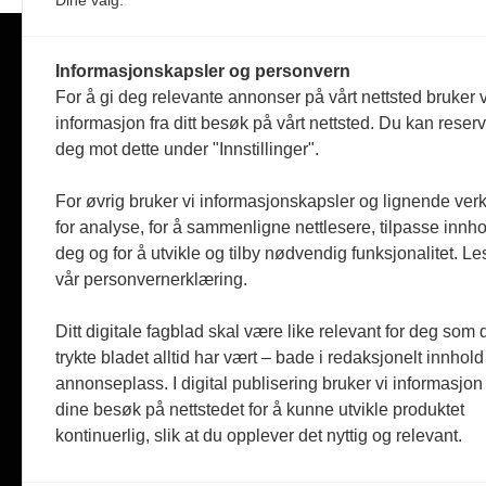
Dine valg:
Informasjonskapsler og personvern
For å gi deg relevante annonser på vårt nettsted bruker v
FORSKNINGSPOLITIKK
informasjon fra ditt besøk på vårt nettsted. Du kan reser
deg mot dette under "Innstillinger".
Forskningspolitikk
For øvrig bruker vi informasjonskapsler og lignende ver
Uavhengig fagblad for politikk for forskning, høyere
for analyse, for å sammenligne nettlesere, tilpasse innhol
utdanning og innovasjon
deg og for å utvikle og tilby nødvendig funksjonalitet. Le
Utgis av NIFU, Postboks 2518 Tøyen, 0608 Oslo.
vår personvernerklæring.
Besøksadresse:
Økernveien 9, 0653 Oslo,
Ditt digitale fagblad skal være like relevant for deg som 
Tlf: (+47) 22 59 51 00, Faks: (+47) 22 59 51 01,
trykte bladet alltid har vært – bade i redaksjonelt innhol
Epost: fpol@nifu.no
annonseplass. I digital publisering bruker vi informasjon 
dine besøk på nettstedet for å kunne utvikle produktet
kontinuerlig, slik at du opplever det nyttig og relevant.
F
X
Y
L
a
(
o
i