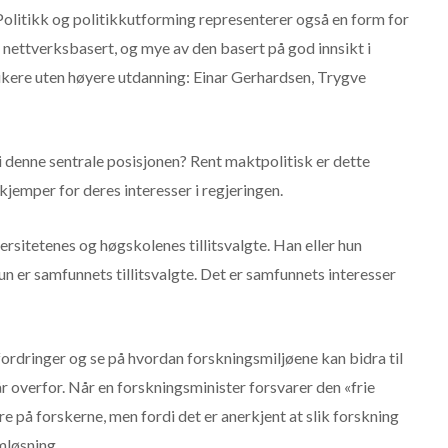
Politikk og politikkutforming representerer også en form for
nettverksbasert, og mye av den basert på god innsikt i
ikere uten høyere utdanning: Einar Gerhardsen, Trygve
i denne sentrale posisjonen? Rent maktpolitisk er dette
 kjemper for deres interesser i regjeringen.
rsitetenes og høgskolenes tillitsvalgte. Han eller hun
hun er samfunnets tillitsvalgte. Det er samfunnets interesser
ordringer og se på hvordan forskningsmiljøene kan bidra til
 overfor. Når en forskningsminister forsvarer den «frie
re på forskerne, men fordi det er anerkjent at slik forskning
mløsning.