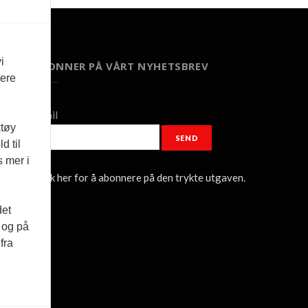
i
ABONNER PÅ VÅRT NYHETSBREV
vere
Email
ktøy
SEND
d til
s mer i
Klikk her for å abonnere på den trykte utgaven.
det
d og på
fra