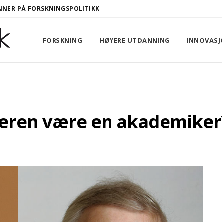
NER PÅ FORSKNINGSPOLITIKK
FORSKNING
HØYERE UTDANNING
INNOVASJ
teren være en akademiker