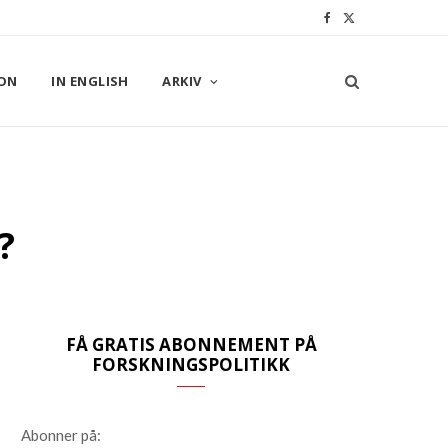
F
X
a
(
ON
IN ENGLISH
ARKIV
c
T
e
w
b
i
o
t
?
o
t
k
e
r
FÅ GRATIS ABONNEMENT PÅ
)
FORSKNINGSPOLITIKK
Abonner på: