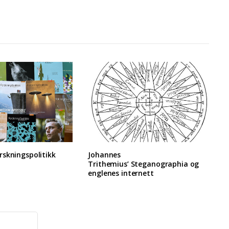
skningspolitikk
Johannes
Trithemius’ Steganographia og
englenes internett