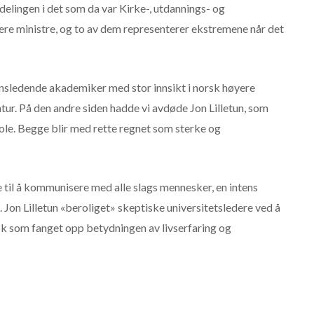
delingen i det som da var Kirke-, utdannings- og
ere ministre, og to av dem representerer ekstremene når det
nsledende akademiker med stor innsikt i norsk høyere
tur. På den andre siden hadde vi avdøde Jon Lilletun, som
ole. Begge blir med rette regnet som sterke og
evne til å kommunisere med alle slags mennesker, en intens
. Jon Lilletun «beroliget» skeptiske universitetsledere ved å
øk som fanget opp betydningen av livserfaring og
e