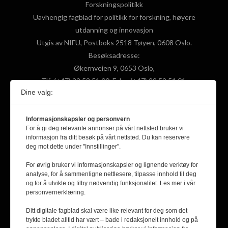
Forskningspolitikk
Uavhengig fagblad for politikk for forskning, høyere
utdanning og innovasjon
Utgis av NIFU, Postboks 2518 Tøyen, 0608 Oslo.
Besøksadresse:
Økernveien 9, 0653 Oslo,
Tlf: (+47) 22 59 51 00, Faks: (+47) 22 59 51 01,
Dine valg:
Epost: fpol@nifu.no
Informasjonskapsler og personvern
F
X
Y
L
For å gi deg relevante annonser på vårt nettsted bruker vi
informasjon fra ditt besøk på vårt nettsted. Du kan reservere
a
(
o
i
deg mot dette under "Innstillinger".
c
T
u
n
For øvrig bruker vi informasjonskapsler og lignende verktøy for
ABONNER PÅ VÅRT NYHETSBREV
analyse, for å sammenligne nettlesere, tilpasse innhold til deg
e
w
T
k
og for å utvikle og tilby nødvendig funksjonalitet. Les mer i vår
personvernerklæring.
b
i
u
e
Email
Ditt digitale fagblad skal være like relevant for deg som det
o
t
b
d
trykte bladet alltid har vært – bade i redaksjonelt innhold og på
SEND