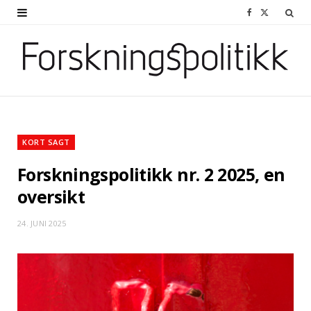
F
X
a
(
c
T
e
w
b
i
o
t
KORT SAGT
o
t
Forskningspolitikk nr. 2 2025, en
k
e
oversikt
r
24. JUNI 2025
)