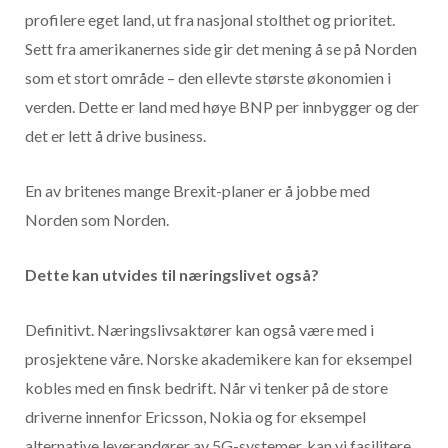
profilere eget land, ut fra nasjonal stolthet og prioritet.
Sett fra amerikanernes side gir det mening å se på Norden
som et stort område – den ellevte største økonomien i
verden. Dette er land med høye BNP per innbygger og der
det er lett å drive business.
En av britenes mange Brexit-planer er å jobbe med
Norden som Norden.
Dette kan utvides til næringslivet også?
Definitivt. Næringslivsaktører kan også være med i
prosjektene våre. Norske akademikere kan for eksempel
kobles med en finsk bedrift. Når vi tenker på de store
driverne innenfor Ericsson, Nokia og for eksempel
alternative leverandører av 5G-systemer, kan vi fasilitere