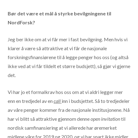
Bør det være et mål å styrke bevilgningene til
NordForsk?
Jeg ber ikke om at vi får mer i fast bevilgning. Men hvis vi
klarer å være så attraktive at vi får de nasjonale
forskningsfinansiørene til å legge penger hos oss (og altså
ikke ved at vi får tildelt et større budsjett), så gjør vi gjerne
det.
Vi har jo et formalkrav hos oss om at vi aldri legger mer
enn en tredjedel av en
call
inn i budsjettet. Så to tredjedeler
av våre penger kommer fra de nasjonale institusjonene. Nå
har vi blitt så attraktive gjennom denne
open invitation
til
nordisk samfinansiering at vi allerede har øremerket
midlene våre for 2019 og 2020, og vi har snart ikke midler