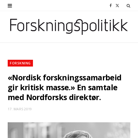
F
X
a
(
c
T
e
w
b
i
o
t
FORSKNING
o
t
«Nordisk forskningssamarbeid
k
e
gir kritisk masse.» En samtale
med Nordforsks direktør.
r
)
17. MARS 2019