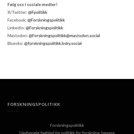
Følg oss i sosiale medier!
X/Twitter:
@Fpolitikk
Facebook:
@Forskningspolitikk
LinkedIn:
@Forskningspolitikk
Mastodon:
@Forskningspolitikk@mastodon.social
Bluesky:
@forskningspolitikk.bsky.social
FORSKNINGSPOLITIKK
Forskningspolitikk
Uavhengig fagblad for politikk for forskning, høyere