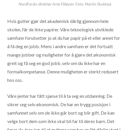
NordForsks direktør Arne Flåøyen. Foto: Martin Skulstad.
Hvis gutter gjør det akademisk dårlig gjennom hele
skolen, får de ikke papirer. Våre teknologisk utviklede
samfunn forutsetter jo at du har papir på et eller annet for
å få deg en jobb. Mens i andre samfunn er det fortsatt
mange jobber og muligheter for å gjøre det økonomisk
greit og få seg en god jobb, selv om du ikke har en
formalkompetanse. Denne muligheten er sterkt redusert
hos oss.
Våre jenter har fått sjanse til å ta seg en utdanning. De
sikrer seg selv økonomisk. De har en trygg posisjon i
samfunnet selv om de ikke går bort og blir gift. De kan
velge bort dem som ikke skal bli far til deres barn. Det
fører da, tror jeg, til at guttene som har en litt dårlig start i