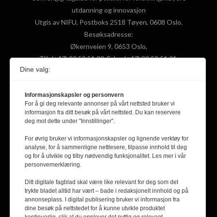
utdanning og innovasjon
Utgis av NIFU, Postboks 2518 Tøyen, 0608 Oslo.
Besøksadresse:
Økernveien 9, 0653 Oslo,
Tlf: (+47) 22 59 51 00, Faks: (+47) 22 59 51 01,
Dine valg:
Epost: fpol@nifu.no
Informasjonskapsler og personvern
F
X
Y
L
For å gi deg relevante annonser på vårt nettsted bruker vi
informasjon fra ditt besøk på vårt nettsted. Du kan reservere
a
(
o
i
deg mot dette under "Innstillinger".
c
T
u
n
For øvrig bruker vi informasjonskapsler og lignende verktøy for
ABONNER PÅ VÅRT NYHETSBREV
analyse, for å sammenligne nettlesere, tilpasse innhold til deg
e
w
T
k
og for å utvikle og tilby nødvendig funksjonalitet. Les mer i vår
personvernerklæring.
b
i
u
e
Email
Ditt digitale fagblad skal være like relevant for deg som det
o
t
b
d
trykte bladet alltid har vært – bade i redaksjonelt innhold og på
SEND
annonseplass. I digital publisering bruker vi informasjon fra
o
t
e
I
dine besøk på nettstedet for å kunne utvikle produktet