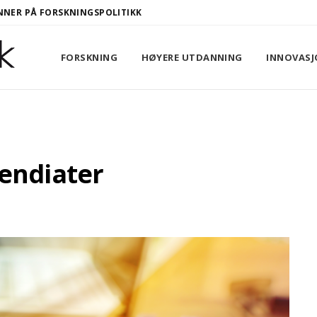
NER PÅ FORSKNINGSPOLITIKK
FORSKNING
HØYERE UTDANNING
INNOVASJ
pendiater