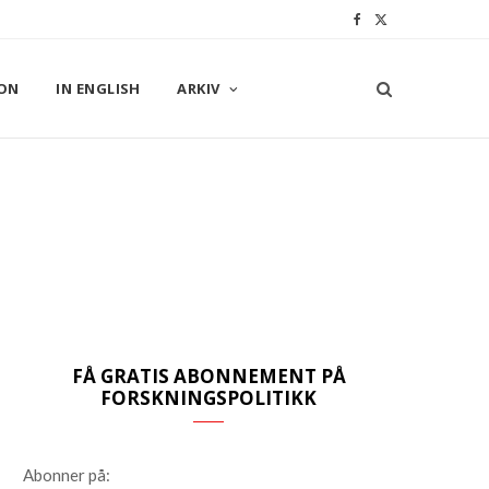
F
X
a
(
ON
IN ENGLISH
ARKIV
c
T
e
w
b
i
o
t
o
t
k
e
r
FÅ GRATIS ABONNEMENT PÅ
)
FORSKNINGSPOLITIKK
Abonner på: