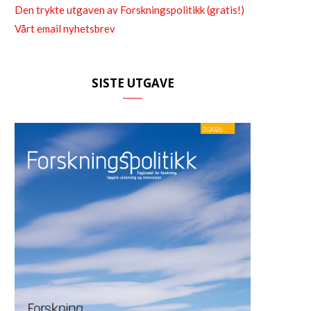
Den trykte utgaven av Forskningspolitikk (gratis!)
Vårt email nyhetsbrev
SISTE UTGAVE