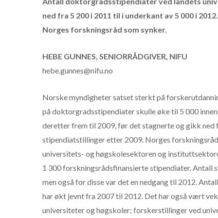
Antall doktorgradsstipendiater ved landets univ
ned fra 5 200 i 2011 til i underkant av 5 000 i 201
Norges forskningsråd som synker.
HEBE GUNNES, SENIORRÅDGIVER, NIFU
hebe.gunnes@nifu.no
Norske myndigheter satset sterkt på forskerutdannin
på doktorgradsstipendiater skulle øke til 5 000 innen
deretter frem til 2009, før det stagnerte og gikk ned 
stipendiatstillinger etter 2009. Norges forskningsråd
universitets- og høgskolesektoren og instituttsektoren
1 300 forskningsrådsfinansierte stipendiater. Antall s
men også for disse var det en nedgang til 2012. Antal
har økt jevnt fra 2007 til 2012. Det har også vært veks
universiteter og høgskoler; forskerstillinger ved univ