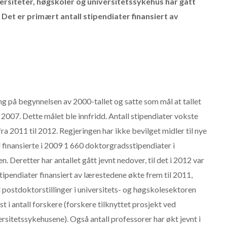
ersiteter, høgskoler og universitetssykehus har gått
2. Det er primært antall stipendiater finansiert av
g på begynnelsen av 2000-tallet og satte som mål at tallet
 2007. Dette målet ble innfridd. Antall stipendiater vokste
fra 2011 til 2012. Regjeringen har ikke bevilget midler til nye
 finansierte i 2009 1 660 doktorgradsstipendiater i
. Deretter har antallet gått jevnt nedover, til det i 2012 var
tipendiater finansiert av lærestedene økte frem til 2011,
l postdoktorstillinger i universitets- og høgskolesektoren
t i antall forskere (forskere tilknyttet prosjekt ved
ersitetssykehusene). Også antall professorer har økt jevnt i