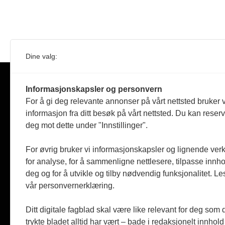
Dine valg:
Informasjonskapsler og personvern
For å gi deg relevante annonser på vårt nettsted bruker v
FORSKNINGSPOLITIKK
informasjon fra ditt besøk på vårt nettsted. Du kan reser
deg mot dette under "Innstillinger".
Forskningspolitikk
For øvrig bruker vi informasjonskapsler og lignende ver
Uavhengig fagblad for politikk for forskning, høyere
for analyse, for å sammenligne nettlesere, tilpasse innhol
utdanning og innovasjon
deg og for å utvikle og tilby nødvendig funksjonalitet. Le
Utgis av NIFU, Postboks 2518 Tøyen, 0608 Oslo.
vår personvernerklæring.
Besøksadresse:
Økernveien 9, 0653 Oslo,
Ditt digitale fagblad skal være like relevant for deg som 
Tlf: (+47) 22 59 51 00, Faks: (+47) 22 59 51 01,
trykte bladet alltid har vært – bade i redaksjonelt innhol