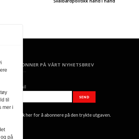
Svalbardpolitikk hånd i hånd
i
ABONNER PÅ VÅRT NYHETSBREV
vere
Email
ktøy
SEND
d til
s mer i
Klikk her for å abonnere på den trykte utgaven.
det
d og på