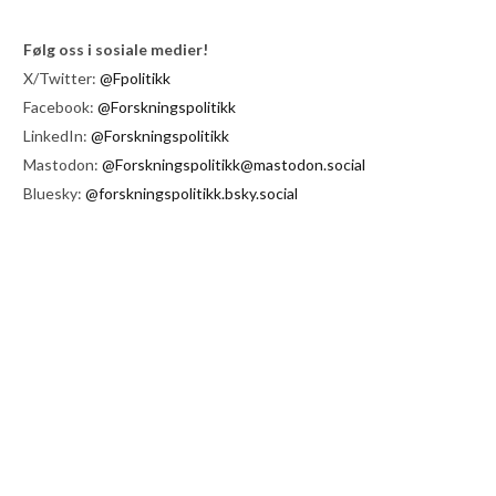
Følg oss i sosiale medier!
X/Twitter:
@Fpolitikk
Facebook:
@Forskningspolitikk
LinkedIn:
@Forskningspolitikk
Mastodon:
@Forskningspolitikk@mastodon.social
Bluesky:
@forskningspolitikk.bsky.social