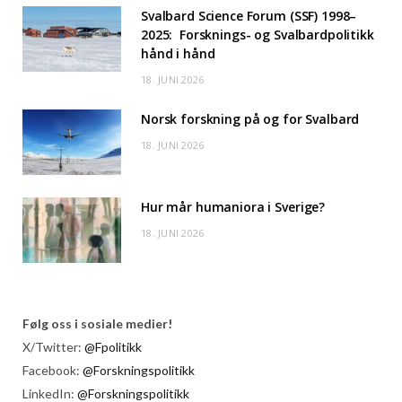
Svalbard Science Forum (SSF) 1998–
2025: Forsknings- og Svalbardpolitikk
hånd i hånd
18. JUNI 2026
Norsk forskning på og for Svalbard
18. JUNI 2026
Hur mår humaniora i Sverige?
18. JUNI 2026
Følg oss i sosiale medier!
X/Twitter:
@Fpolitikk
Facebook:
@Forskningspolitikk
LinkedIn:
@Forskningspolitikk