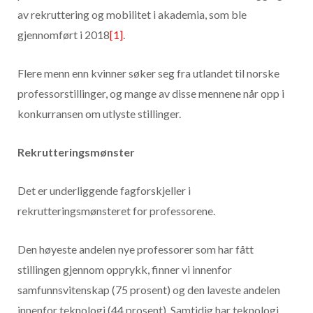
av rekruttering og mobilitet i akademia, som ble
gjennomført i 2018
[1]
.
Flere menn enn kvinner søker seg fra utlandet til norske
professorstillinger, og mange av disse mennene når opp i
konkurransen om utlyste stillinger.
Rekrutteringsmønster
Det er underliggende fagforskjeller i
rekrutteringsmønsteret for professorene.
Den høyeste andelen nye professorer som har fått
stillingen gjennom opprykk, finner vi innenfor
samfunnsvitenskap (75 prosent) og den laveste andelen
innenfor teknologi (44 prosent). Samtidig har teknologi