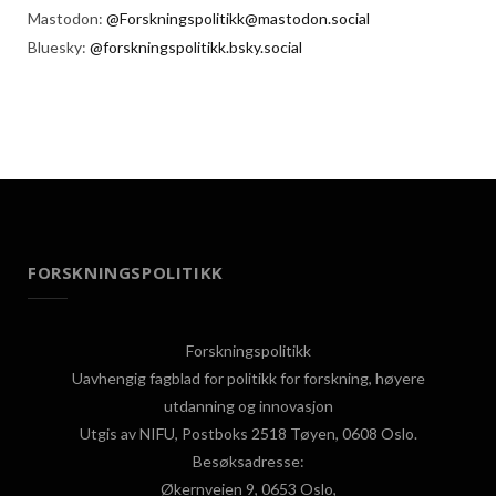
Mastodon:
@Forskningspolitikk@mastodon.social
Bluesky:
@forskningspolitikk.bsky.social
FORSKNINGSPOLITIKK
Forskningspolitikk
Uavhengig fagblad for politikk for forskning, høyere
utdanning og innovasjon
Utgis av NIFU, Postboks 2518 Tøyen, 0608 Oslo.
Besøksadresse:
Økernveien 9, 0653 Oslo,