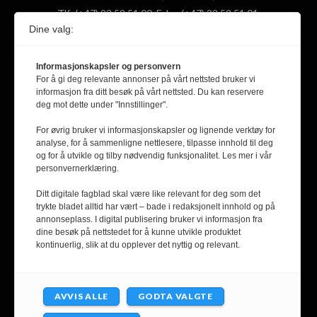
Tlf: (+47) 22 59 51 00, Faks: (+47) 22 59 51 01,
Dine valg:
Epost: fpol@nifu.no
Informasjonskapsler og personvern
F
X
Y
L
For å gi deg relevante annonser på vårt nettsted bruker vi
informasjon fra ditt besøk på vårt nettsted. Du kan reservere
a
(
o
i
deg mot dette under "Innstillinger".
c
T
u
n
For øvrig bruker vi informasjonskapsler og lignende verktøy for
ABONNER PÅ VÅRT NYHETSBREV
analyse, for å sammenligne nettlesere, tilpasse innhold til deg
e
w
T
k
og for å utvikle og tilby nødvendig funksjonalitet. Les mer i vår
personvernerklæring.
b
i
u
e
Email
Ditt digitale fagblad skal være like relevant for deg som det
o
t
b
d
trykte bladet alltid har vært – bade i redaksjonelt innhold og på
SEND
annonseplass. I digital publisering bruker vi informasjon fra
o
t
e
I
dine besøk på nettstedet for å kunne utvikle produktet
kontinuerlig, slik at du opplever det nyttig og relevant.
Klikk her for å abonnere på den trykte utgaven.
k
e
n
r
AVVIS ALLE
GODTA VALGTE
)