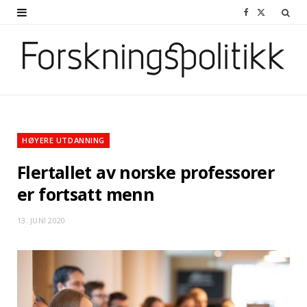
F
X
a
(
c
T
e
w
b
i
o
t
HØYERE UTDANNING
o
t
Flertallet av norske professorer
k
e
er fortsatt menn
r
13. JUNI 2020
)