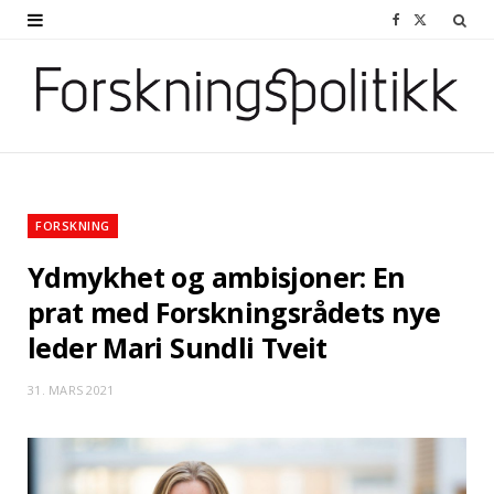
F
X
a
(
c
T
e
w
b
i
o
t
FORSKNING
o
t
Ydmykhet og ambisjoner: En
k
e
prat med Forskningsrådets nye
leder Mari Sundli Tveit
r
)
31. MARS 2021