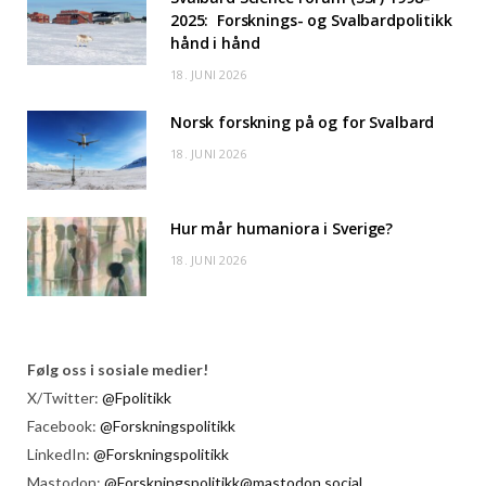
2025: Forsknings- og Svalbardpolitikk
hånd i hånd
18. JUNI 2026
Norsk forskning på og for Svalbard
18. JUNI 2026
Hur mår humaniora i Sverige?
18. JUNI 2026
Følg oss i sosiale medier!
X/Twitter:
@Fpolitikk
Facebook:
@Forskningspolitikk
LinkedIn:
@Forskningspolitikk
Mastodon:
@Forskningspolitikk@mastodon.social