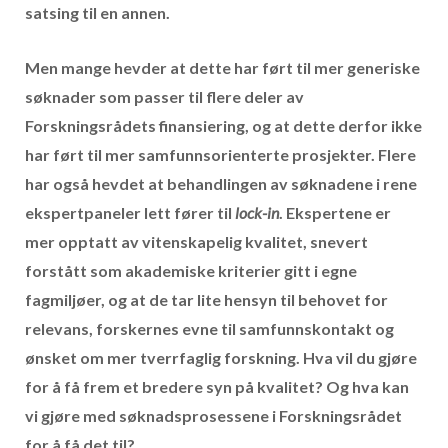
satsing til en annen.
Men mange hevder at dette har ført til mer generiske
søknader som passer til flere deler av
Forskningsrådets finansiering, og at dette derfor ikke
har ført til mer samfunnsorienterte prosjekter. Flere
har også hevdet at behandlingen av søknadene i rene
ekspertpaneler lett fører til
lock-in
. Ekspertene er
mer opptatt av vitenskapelig kvalitet, snevert
forstått som akademiske kriterier gitt i egne
fagmiljøer, og at de tar lite hensyn til behovet for
relevans, forskernes evne til samfunnskontakt og
ønsket om mer tverrfaglig forskning. Hva vil du gjøre
for å få frem et bredere syn på kvalitet? Og hva kan
vi gjøre med søknadsprosessene i Forskningsrådet
for å
få det til?