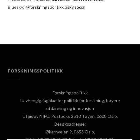
Bluesky:
@forskningspolitikk.bsky.social
FORSKNINGSPOLITIKK
Forskningspolitikk
Uavhengig fagblad for politikk for forskning, høyere
utdanning og innovasjon
Utgis av NIFU, Postboks 2518 Tøyen, 0608 Oslo.
Besøksadresse:
Økernveien 9, 0653 Oslo,
Tlf: (+47) 22 59 51 00, Faks: (+47) 22 59 51 01,