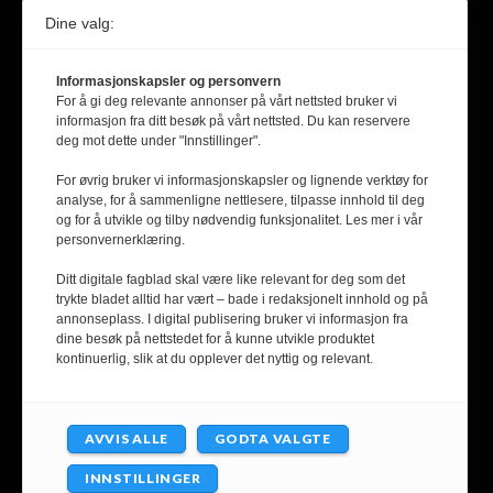
Dine valg:
Epost: fpol@nifu.no
Informasjonskapsler og personvern
F
X
Y
L
For å gi deg relevante annonser på vårt nettsted bruker vi
informasjon fra ditt besøk på vårt nettsted. Du kan reservere
a
(
o
i
deg mot dette under "Innstillinger".
c
T
u
n
For øvrig bruker vi informasjonskapsler og lignende verktøy for
ABONNER PÅ VÅRT NYHETSBREV
analyse, for å sammenligne nettlesere, tilpasse innhold til deg
e
w
T
k
og for å utvikle og tilby nødvendig funksjonalitet. Les mer i vår
personvernerklæring.
b
i
u
e
Email
Ditt digitale fagblad skal være like relevant for deg som det
o
t
b
d
trykte bladet alltid har vært – bade i redaksjonelt innhold og på
SEND
annonseplass. I digital publisering bruker vi informasjon fra
o
t
e
I
dine besøk på nettstedet for å kunne utvikle produktet
kontinuerlig, slik at du opplever det nyttig og relevant.
Klikk her for å abonnere på den trykte utgaven.
k
e
n
r
AVVIS ALLE
GODTA VALGTE
)
INNSTILLINGER