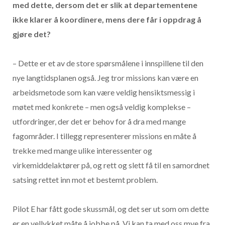
med dette, dersom det er slik at departementene
ikke klarer å koordinere, mens dere får i oppdrag å
gjøre det?
– Dette er et av de store spørsmålene i innspillene til den
nye langtidsplanen også. Jeg tror missions kan være en
arbeidsmetode som kan være veldig hensiktsmessig i
møtet med konkrete – men også veldig komplekse –
utfordringer, der det er behov for å dra med mange
fagområder. I tillegg representerer missions en måte å
trekke med mange ulike interessenter og
virkemiddelaktører på, og rett og slett få til en samordnet
satsing rettet inn mot et bestemt problem.
Pilot E har fått gode skussmål, og det ser ut som om dette
er en vellykket måte å jobbe på. Vi kan ta med oss mye fra