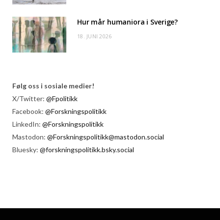
Hur mår humaniora i Sverige?
18. JUNI 2026
Følg oss i sosiale medier!
X/Twitter:
@Fpolitikk
Facebook:
@Forskningspolitikk
LinkedIn:
@Forskningspolitikk
Mastodon:
@Forskningspolitikk@mastodon.social
Bluesky:
@forskningspolitikk.bsky.social