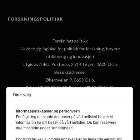
FORSKNINGSPOLITIKK
Forskningspolitikk
Uavhengig fagblad for politikk for forskning, høyere
utdanning og innovasjon
Utgis av NIFU, Postboks 2518 Tøyen, 0608 Oslo.
Besøksadresse:
Økernveien 9, 0653 Oslo,
Tlf: (+47) 22 59 51 00, Faks: (+47) 22 59 51 01,
Dine valg:
Epost: fpol@nifu.no
Informasjonskapsler og personvern
F
X
Y
L
For å gi deg relevante annonser på vårt nettsted bruker vi
informasjon fra ditt besøk på vårt nettsted. Du kan reservere
a
(
o
i
deg mot dette under "Innstillinger".
c
T
u
n
For øvrig bruker vi informasjonskapsler og lignende verktøy for