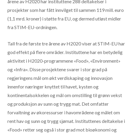
årene av H2020 har instituttene 288 deltakelser i
prosjekter som har fått innvilget til sammen 119 mill. euro
(1,1 mrd. kroner) i støtte fra EU, og dermed utløst midler
fra STIM-EU-ordningen.
Tall fra de første tre årene av H2020 viser at STIM-EU har
god effekt på flere områder. Instituttene har en betydelig
aktivitet i H2020-programmene «Food», «Environment»
og «Infra». Disse prosjektene svarer i stor grad på
regjeringens mål om økt verdiskaping og innovasjon
innenfor næringer knyttet til havet, kysten og
kontinentalsokkelen og mål om omstilling til grønn vekst
og produksjon av sunn og trygg mat. Det omfatter
forvaltning av økoressurser i havområdene og målet om
rent hav og sunn og trygg sjømat. Instituttenes deltakelse i
«Food» retter seg også i stor grad mot bioøkonomi og