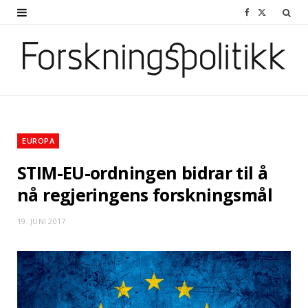
F
X
a
(
c
T
e
w
b
i
o
t
EUROPA
o
t
STIM-EU-ordningen bidrar til å
k
e
nå regjeringens forskningsmål
r
19. JUNI 2017
)