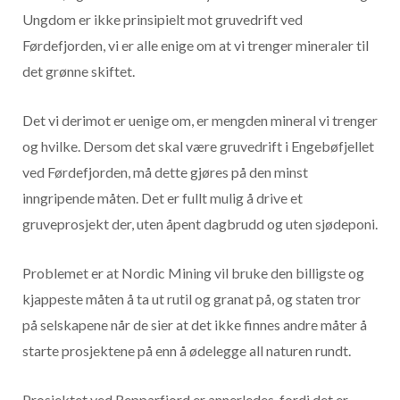
Ungdom er ikke prinsipielt mot gruvedrift ved
Førdefjorden, vi er alle enige om at vi trenger mineraler til
det grønne skiftet.
Det vi derimot er uenige om, er mengden mineral vi trenger
og hvilke. Dersom det skal være gruvedrift i Engebøfjellet
ved Førdefjorden, må dette gjøres på den minst
inngripende måten. Det er fullt mulig å drive et
gruveprosjekt der, uten åpent dagbrudd og uten sjødeponi.
Problemet er at Nordic Mining vil bruke den billigste og
kjappeste måten å ta ut rutil og granat på, og staten tror
på selskapene når de sier at det ikke finnes andre måter å
starte prosjektene på enn å ødelegge all naturen rundt.
Prosjektet ved Repparfjord er annerledes, fordi det er