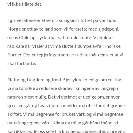
vi ikke tillate det.
I gruvesakene er Havforskningsinstituttet på vår side.
Norge er ett av to land som vil fortsette med sjødeponi,
mens Chile og Tyrkia har satt en sluttdato. Vi er ikke
radikale når vi sier at vi må slutte å dumpe avfall i norske
fjorder. Det er regjeringen som er radikal når den sier at vi
skal fortsette.
Natur og Ungdom og Knut Bjørlykke er enige om en ting,
vi må forsøke å redusere skadevirkningene av inngrep i
naturen mest mulig. Det vi derimot er uenige om, er hvor
grensen går og hva vi som individer må ofre for det grønne
skiftet. Vi må begrense forbruket vårt, og vi må begrense
naturinngrepene våre. Klima og miljø går hånd i hånd, vi
kan ikke redde oss selv fra klimaendringene, uten å prøve å