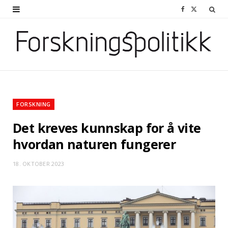
F
X
a
(
c
T
e
w
b
i
o
t
FORSKNING
o
t
Det kreves kunnskap for å vite
k
e
hvordan naturen fungerer
r
18. OKTOBER 2023
)